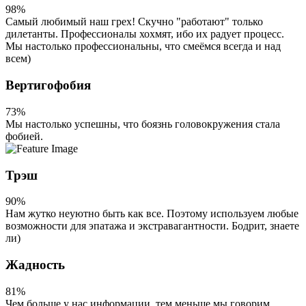
98%
Самый любимый наш грех! Скучно "работают" только
дилетанты. Профессионалы хохмят, ибо их радует процесс.
Мы настолько профессиональны, что смеёмся всегда и над
всем)
Вертигофобия
73%
Мы настолько успешны, что боязнь головокружения стала
фобией.
Трэш
90%
Нам жутко неуютно быть как все. Поэтому используем любые
возможности для эпатажа и экстравагантности. Бодрит, знаете
ли)
Жадность
81%
Чем больше у нас информации, тем меньше мы говорим.